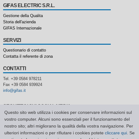
GIFAS ELECTRIC S.R.L.
Gestione della Qualita
Storia dell'azienda
GIFAS Internazionale
SERVIZI
Questionario di contatto
Contatta il referente di zona
CONTATTI
Tel. +39 0584 978211
Fax +39 0584 939924
info@gifas.it
SEGUITECI SUI SOCIAL MEDIA
Questo sito web utilizza i cookies per conservare informazioni sul
vostro computer. Alcuni sono essenziali per il funzionamento del
nostro sito; altri migliorano la qualità della vostra navigazione. Per
ulteriori informazioni o per rifiutare i cookies potete
cliccare qui
. Se
Home
Richiesta di contatto
Sitemap
Privacy Policy
CGV
Codice Etico