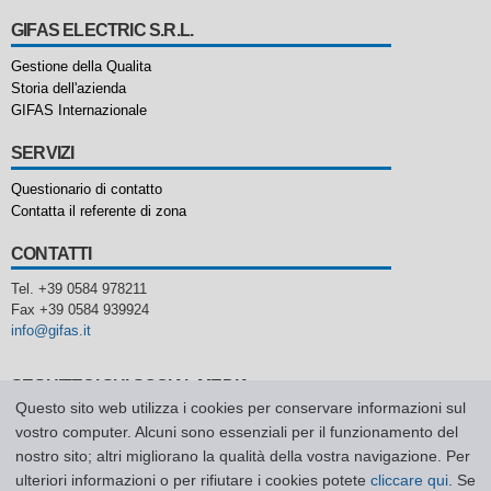
GIFAS ELECTRIC S.R.L.
Gestione della Qualita
Storia dell'azienda
GIFAS Internazionale
SERVIZI
Questionario di contatto
Contatta il referente di zona
CONTATTI
Tel. +39 0584 978211
Fax +39 0584 939924
info@gifas.it
SEGUITECI SUI SOCIAL MEDIA
Questo sito web utilizza i cookies per conservare informazioni sul
vostro computer. Alcuni sono essenziali per il funzionamento del
nostro sito; altri migliorano la qualità della vostra navigazione. Per
ulteriori informazioni o per rifiutare i cookies potete
cliccare qui
. Se
Home
Richiesta di contatto
Sitemap
Privacy Policy
CGV