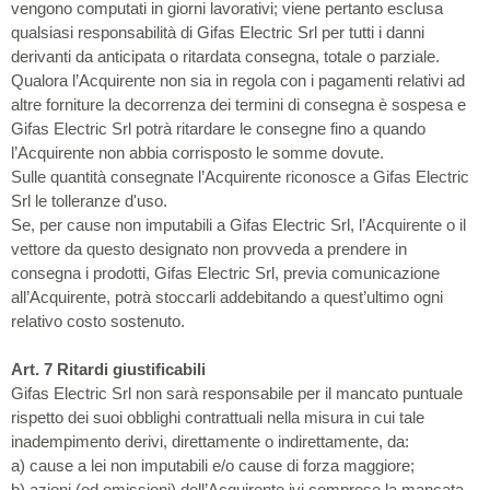
vengono computati in giorni lavorativi; viene pertanto esclusa
qualsiasi responsabilità di Gifas Electric Srl per tutti i danni
derivanti da anticipata o ritardata consegna, totale o parziale.
Qualora l’Acquirente non sia in regola con i pagamenti relativi ad
altre forniture la decorrenza dei termini di consegna è sospesa e
Gifas Electric Srl potrà ritardare le consegne fino a quando
l’Acquirente non abbia corrisposto le somme dovute.
Sulle quantità consegnate l’Acquirente riconosce a Gifas Electric
Srl le tolleranze d'uso.
Se, per cause non imputabili a Gifas Electric Srl, l’Acquirente o il
vettore da questo designato non provveda a prendere in
consegna i prodotti, Gifas Electric Srl, previa comunicazione
all’Acquirente, potrà stoccarli addebitando a quest’ultimo ogni
relativo costo sostenuto.
Art. 7 Ritardi giustificabili
Gifas Electric Srl non sarà responsabile per il mancato puntuale
rispetto dei suoi obblighi contrattuali nella misura in cui tale
inadempimento derivi, direttamente o indirettamente, da:
a) cause a lei non imputabili e/o cause di forza maggiore;
b) azioni (od omissioni) dell’Acquirente ivi comprese la mancata