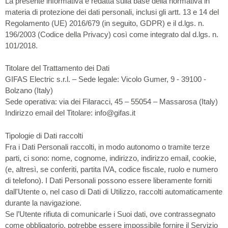
La presente informativa è redatta sulla base della normativa in
materia di protezione dei dati personali, inclusi gli artt. 13 e 14 del
Regolamento (UE) 2016/679 (in seguito, GDPR) e il d.lgs. n.
196/2003 (Codice della Privacy) così come integrato dal d.lgs. n.
101/2018.
Titolare del Trattamento dei Dati
GIFAS Electric s.r.l. – Sede legale: Vicolo Gumer, 9 - 39100 -
Bolzano (Italy)
Sede operativa: via dei Filaracci, 45 – 55054 – Massarosa (Italy)
Indirizzo email del Titolare: info@gifas.it
Tipologie di Dati raccolti
Fra i Dati Personali raccolti, in modo autonomo o tramite terze
parti, ci sono: nome, cognome, indirizzo, indirizzo email, cookie,
(e, altresì, se conferiti, partita IVA, codice fiscale, ruolo e numero
di telefono). I Dati Personali possono essere liberamente forniti
dall'Utente o, nel caso di Dati di Utilizzo, raccolti automaticamente
durante la navigazione.
Se l’Utente rifiuta di comunicarle i Suoi dati, ove contrassegnato
come obbligatorio, potrebbe essere impossibile fornire il Servizio