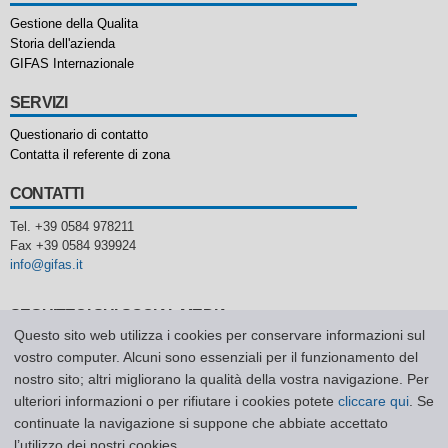
Gestione della Qualita
Storia dell'azienda
GIFAS Internazionale
SERVIZI
Questionario di contatto
Contatta il referente di zona
CONTATTI
Tel. +39 0584 978211
Fax +39 0584 939924
info@gifas.it
SEGUITECI SUI SOCIAL MEDIA
Questo sito web utilizza i cookies per conservare informazioni sul
vostro computer. Alcuni sono essenziali per il funzionamento del
nostro sito; altri migliorano la qualità della vostra navigazione. Per
ulteriori informazioni o per rifiutare i cookies potete
cliccare qui
. Se
Home
Richiesta di contatto
Sitemap
Privacy Policy
CGV
Codice Etico
continuate la navigazione si suppone che abbiate accettato
l’utilizzo dei nostri cookies.
GIFAS Electric S.r.l., Vicolo Gumer 9, I-39100 Bolzano (BZ) P.I. e C.F.