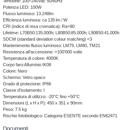
Tensione: 100÷240Vac 50/60Hz
Potenza LED: 100W
Flusso luminoso: 13.248lm
Efficienza luminosa: ca 135 lm / W
CRI (indice di resa cromatica): Ra>80
Lifetime: L70B50:135.000h; L80B50:85.000h; L90B50:41.000h
SDCM (standard deviation colour matching) <3
Mantenimento flusso luminoso: LM79, LM80, TM21
Resistenza all’accensione: >100’000 volte
Temperatura di colore: 4000K
Corpo faro:Alluminio IK08
Colore: Nero
Schermo: Vetro opaco
Grado di protezione: IP66
Classe d’isolamento: I
Temperatura di utilizzo: -20°C fino +50°C
Dimensioni (L x H x P): 450 x 351 x 90mm
Peso: 7.5 kg
Rischio fotobiologico: Categoria ESENTE secondo EN62471
Documenti